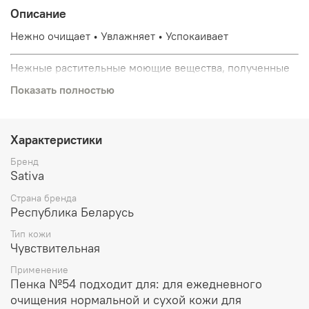
Описание
Нежно очищает • Увлажняет • Успокаивает
Нежные растительные моющие вещества, полученные
из сахарного тростника и овса, бережно удаляют
Показать полностью
загрязнения с кожи, не нарушая ее гидролипидный
баланс и не вызывая ощущения стянутости и сухости.
Гиалуронат натрия в комплексе с бетаином смягчают и
увлажняют кожу.
Ромашка и календула ухаживают за
Характеристики
чувствительной кожей, успокаивают и снижают её
Бренд
реактивность.
Sativa
Страна бренда
Республика Беларусь
Тип кожи
Чувствительная
Применение
Пенка №54 подходит для: для ежедневного
очищения нормальной и сухой кожи для