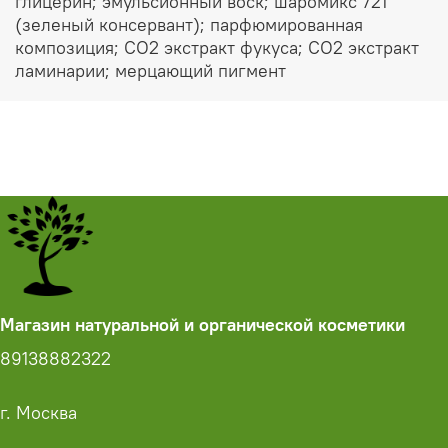
глицерин; эмульсионный воск; шаромикс 721
(зеленый консервант); парфюмированная
композиция; СО2 экстракт фукуса; СО2 экстракт
ламинарии; мерцающий пигмент
Магазин натуральной и органической косметики
89138882322
г. Москва