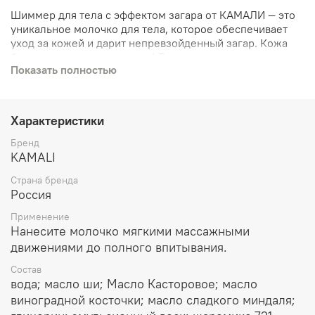
Шиммер для тела с эффектом загара от КАМАЛИ — это
уникальное молочко для тела, которое обеспечивает
уход за кожей и дарит непревзойденный загар.
Кожа
будто поцелована солнцем! Бронзовые минеральные
Показать полностью
пигменты сливаются с вашим естественным тоном
кожи, позволяя получить совершенную кожу в любое
время года. Молочко с хайлайтером имеет
обогащенную текстуру, которая быстро впитывается,
Характеристики
увлажняет и тонизирует. Формирует лёгкий оттенок,
выравнивает тон кожи, скрывает мелкие недостатки на
Бренд
теле, не оставляя разводов и пятен, не пачкает одежду,
KAMALI
не содержит краску, равномерно сходит.Подходит как
Страна бренда
жидкие колготки. Позвольте своей коже блистать
Россия
летним загаром и наслаждайтесь эффектом солнечного
луча, благодаря KAMALI.
Применение
Нанесите молочко мягкими массажными
движениями до полного впитывания.
Состав
вода; масло ши; Масло Касторовое; масло
виноградной косточки; масло сладкого миндаля;