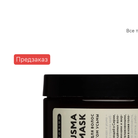
Все 
Предзаказ