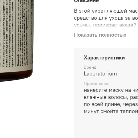
Описание
В этой укрепляющей маск
средство для ухода за в
усьмы, произрастающей 
повреждённых волосяных
Показать полностью
жирными кислотами, под
бэй усиливает циркуляци
кондиционирующих компо
Характеристики
пальмы и рапса, работа
волос.
Бренд
Laboratorium
Применение
нанесите маску на ч
влажные волосы, ра
по всей длине, через
минут смойте теплой