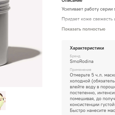
Описание
Усиливает работу серии 
Придает коже свежесть и
заметными пигментые пя
Показать полностью
свободных радикалов, пи
Освежает, устраняя след
В масках от SmoRodina 
Характеристики
натуральные активные и
Бренд
позволяют решить больш
SmoRodina
результатов в короткие 
Применение
Как и за счет чего работ
Отмерьте 5 ч.л. маски
холодной (обязатель
ГЛУБОКОЕ УВЛАЖНЕН
влейте воду в порош
глубокие слои кожи
постепенно, интенси
влагу.
помешивая, до полу
консистенции густой
ОЧИЩЕНИЕ И ДЕТОК
Быстро нанесите мас
загрязнения и токс