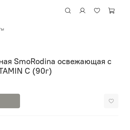
ты
ная SmoRodina освежающая с
TAMIN C (90г)