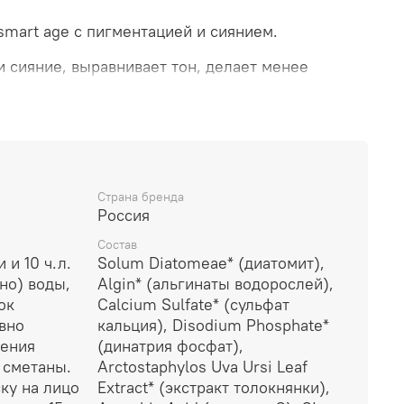
smart age с пигментацией и сиянием.
 сияние, выравнивает тон, делает менее
тна и следы высыпаний, защищает клетки от
тает и увлажняет кожу, корректирует овал лица.
ы усталости.
используется французский альгинат и
нгредиенты в рабочих дозировках, которые
Страна бренда
инство проблем с кожей и добиться видимых
Россия
сроки.
Состав
ает:
 и 10 ч.л.
Solum Diatomeae* (диатомит),
но) воды,
Algin* (альгинаты водорослей),
ИЕ: альгинаты водорослей проникают в
ок
Calcium Sulfate* (сульфат
, интенсивно увлажняя и помогая удерживать
вно
кальция), Disodium Phosphate*
чения
(динатрия фосфат),
 сметаны.
Arctostaphylos Uva Ursi Leaf
СИКАЦИЯ: диатомит очищает поры, удаляет
ку на лицо
Extract* (экстракт толокнянки),
ины, придавая коже свежесть.